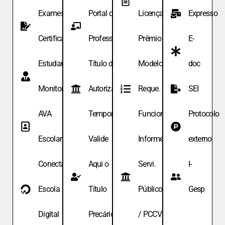
Exames de
Portal do
Licença
Expresso
Certificação
Professor
Prêmio
E-
Estudante
Título de
Modelo de
doc
Monitor
Autoriza.
Reque. de
SEI
AVA
Temporária
Funcionário
Protocolo
Escolar
Valide
Informe
externo
Conecta
Aqui o
Servi.
I-
Escola
Título
Públicos
Gesp
Digital
Precário
/ PCCV