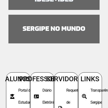
ALUNOS
PROFESSORES
SERVIDORES
LINKS
Portal do
Diário
Requeri.
Transparên
Estudante
Eletrônico
de
Sergipe