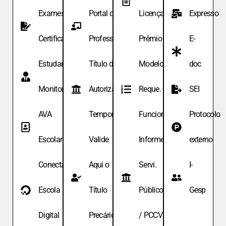
Exames de
Portal do
Licença
Expresso
Certificação
Professor
Prêmio
E-
Estudante
Título de
Modelo de
doc
Monitor
Autoriza.
Reque. de
SEI
AVA
Temporária
Funcionário
Protocolo
Escolar
Valide
Informe
externo
Conecta
Aqui o
Servi.
I-
Escola
Título
Públicos
Gesp
Digital
Precário
/ PCCV