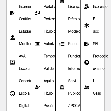
Exames de
Portal do
Licença
Expresso
Certificação
Professor
Prêmio
E-
Estudante
Título de
Modelo de
doc
Monitor
Autoriza.
Reque. de
SEI
AVA
Temporária
Funcionário
Protocolo
Escolar
Valide
Informe
externo
Conecta
Aqui o
Servi.
I-
Escola
Título
Públicos
Gesp
Digital
Precário
/ PCCV