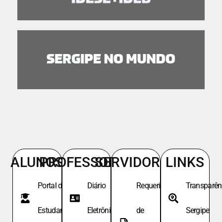
ALUNOS
PROFESSORES
SERVIDORES
LINKS
Portal do
Diário
Requeri.
Transparên
Estudante
Eletrônico
de
Sergipe