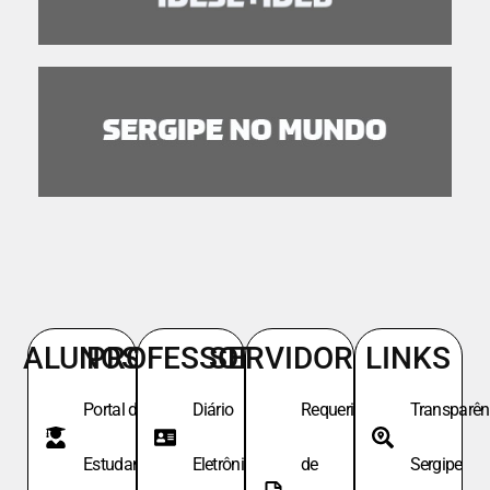
ALUNOS
PROFESSORES
SERVIDORES
LINKS
Portal do
Diário
Requeri.
Transparên
Estudante
Eletrônico
de
Sergipe