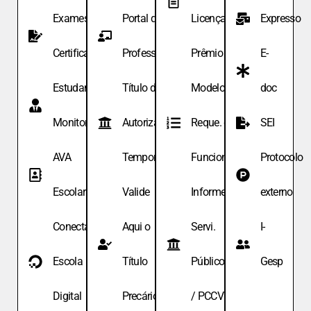
Exames de
Portal do
Licença
Expresso
Certificação
Professor
Prêmio
E-
Estudante
Título de
Modelo de
doc
Monitor
Autoriza.
Reque. de
SEI
AVA
Temporária
Funcionário
Protocolo
Escolar
Valide
Informe
externo
Conecta
Aqui o
Servi.
I-
Escola
Título
Públicos
Gesp
Digital
Precário
/ PCCV