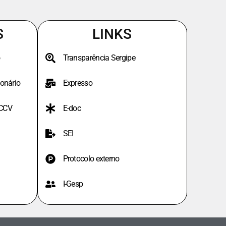
S
LINKS
Transparência Sergipe
onário
Expresso
PCCV
E-doc
SEI
Protocolo externo
I-Gesp