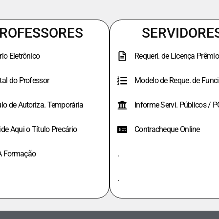
ROFESSORES
SERVIDORE
rio Eletrônico
Requeri. de Licença Prêmio
tal do Professor
Modelo de Reque. de Funci
ulo de Autoriza. Temporária
Informe Servi. Públicos / 
ide Aqui o Título Precário
Contracheque Online
A Formação
.
.