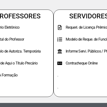
ROFESSORES
SERVIDORE
rio Eletrônico
Requeri. de Licença Prêmio
tal do Professor
Modelo de Reque. de Funci
ulo de Autoriza. Temporária
Informe Servi. Públicos / 
ide Aqui o Título Precário
Contracheque Online
A Formação
.
.