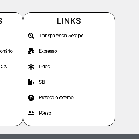
S
LINKS
Transparência Sergipe
onário
Expresso
PCCV
E-doc
SEI
Protocolo externo
I-Gesp