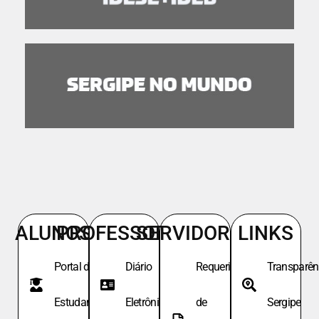
ALUNOS
PROFESSORES
SERVIDORES
LINKS
Portal do
Diário
Requeri.
Transparên
Estudante
Eletrônico
de
Sergipe