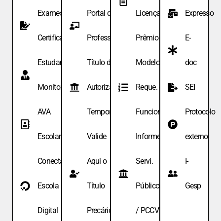
Exames de
Portal do
Licença
Expresso
Certificação
Professor
Prêmio
E-
Estudante
Título de
Modelo de
doc
Monitor
Autoriza.
Reque. de
SEI
AVA
Temporária
Funcionário
Protocolo
Escolar
Valide
Informe
externo
Conecta
Aqui o
Servi.
I-
Escola
Título
Públicos
Gesp
Digital
Precário
/ PCCV