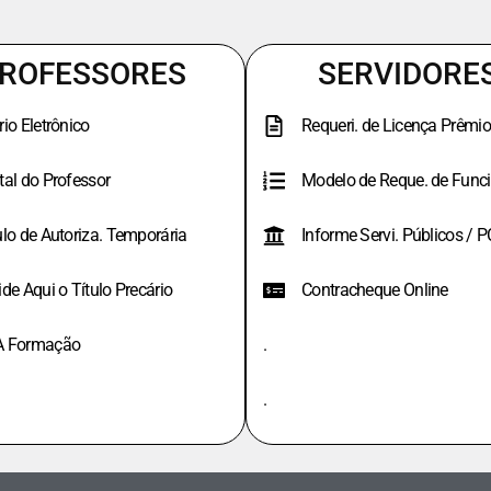
ROFESSORES
SERVIDORE
rio Eletrônico
Requeri. de Licença Prêmio
tal do Professor
Modelo de Reque. de Funci
ulo de Autoriza. Temporária
Informe Servi. Públicos / 
ide Aqui o Título Precário
Contracheque Online
A Formação
.
.