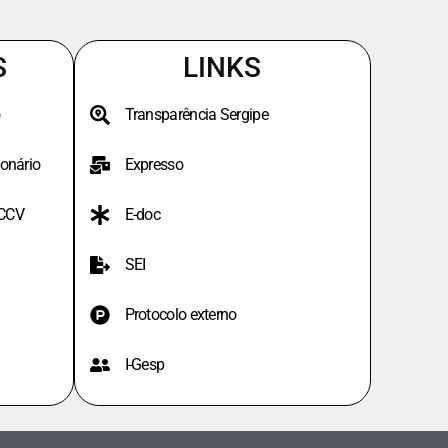
S
LINKS
Transparência Sergipe
onário
Expresso
PCCV
E-doc
SEI
Protocolo externo
I-Gesp