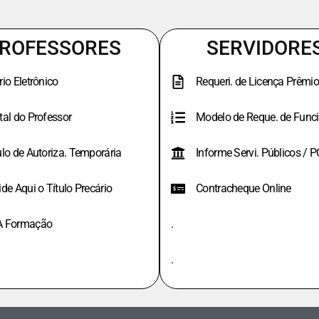
ROFESSORES
SERVIDORE
rio Eletrônico
Requeri. de Licença Prêmio
tal do Professor
Modelo de Reque. de Funci
ulo de Autoriza. Temporária
Informe Servi. Públicos / 
ide Aqui o Título Precário
Contracheque Online
A Formação
.
.