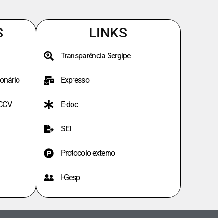
S
LINKS
Transparência Sergipe
onário
Expresso
PCCV
E-doc
SEI
Protocolo externo
I-Gesp