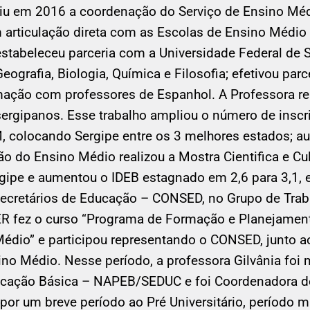
miu em 2016 a coordenação do Serviço de Ensino Méd
m articulação direta com as Escolas de Ensino Médio 
estabeleceu parceria com a Universidade Federal de 
eografia, Biologia, Química e Filosofia; efetivou p
ormação com professores de Espanhol. A Professora r
sergipanos. Esse trabalho ampliou o número de insc
 colocando Sergipe entre os 3 melhores estados; a
o do Ensino Médio realizou a Mostra Cientifica e Cu
ergipe e aumentou o IDEB estagnado em 2,6 para 3,1,
Secretários de Educação – CONSED, no Grupo de Traba
R fez o curso “Programa de Formação e Planejament
édio” e participou representando o CONSED, junto a
o Médio. Nesse período, a professora Gilvânia foi m
ucação Básica – NAPEB/SEDUC e foi Coordenadora de
por um breve período ao Pré Universitário, período 