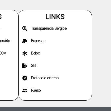
S
LINKS
Transparência Sergipe
onário
Expresso
PCCV
E-doc
SEI
Protocolo externo
I-Gesp