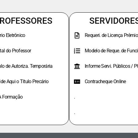
ROFESSORES
SERVIDORE
rio Eletrônico
Requeri. de Licença Prêmio
tal do Professor
Modelo de Reque. de Funci
ulo de Autoriza. Temporária
Informe Servi. Públicos / 
ide Aqui o Título Precário
Contracheque Online
A Formação
.
.