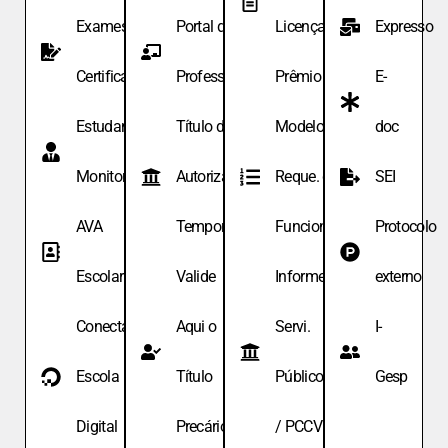
Exames de
Portal do
Licença
Expresso
Certificação
Professor
Prêmio
E-
Estudante
Título de
Modelo de
doc
Monitor
Autoriza.
Reque. de
SEI
AVA
Temporária
Funcionário
Protocolo
Escolar
Valide
Informe
externo
Conecta
Aqui o
Servi.
I-
Escola
Título
Públicos
Gesp
Digital
Precário
/ PCCV