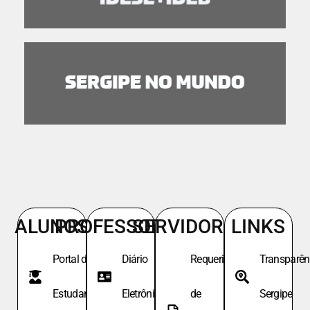
ALUNOS
PROFESSORES
SERVIDORES
LINKS
Portal do
Diário
Requeri.
Transparên
Estudante
Eletrônico
de
Sergipe