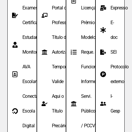
Exames de
Portal do
Licença
Expresso
Certificação
Professor
Prêmio
E-
Estudante
Título de
Modelo de
doc
Monitor
Autoriza.
Reque. de
SEI
AVA
Temporária
Funcionário
Protocolo
Escolar
Valide
Informe
externo
Conecta
Aqui o
Servi.
I-
Escola
Título
Públicos
Gesp
Digital
Precário
/ PCCV