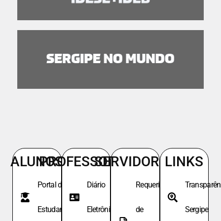
ALUNOS
PROFESSORES
SERVIDORES
LINKS
Portal do
Diário
Requeri.
Transparên
Estudante
Eletrônico
de
Sergipe