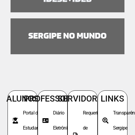
ALUNOS
PROFESSORES
SERVIDORES
LINKS
Portal do
Diário
Requeri.
Transparên
Estudante
Eletrônico
de
Sergipe