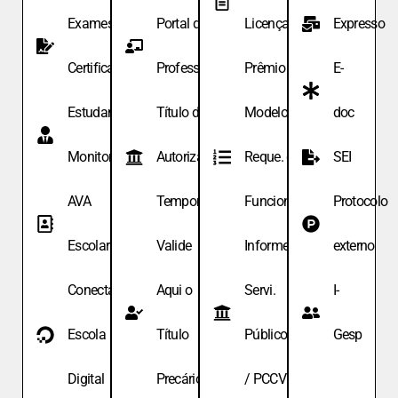
Exames de
Portal do
Licença
Expresso
Certificação
Professor
Prêmio
E-
Estudante
Título de
Modelo de
doc
Monitor
Autoriza.
Reque. de
SEI
AVA
Temporária
Funcionário
Protocolo
Escolar
Valide
Informe
externo
Conecta
Aqui o
Servi.
I-
Escola
Título
Públicos
Gesp
Digital
Precário
/ PCCV