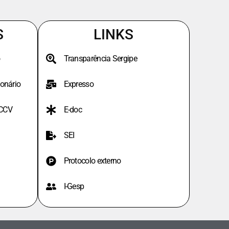
S
LINKS
Transparência Sergipe
onário
Expresso
PCCV
E-doc
SEI
Protocolo externo
I-Gesp