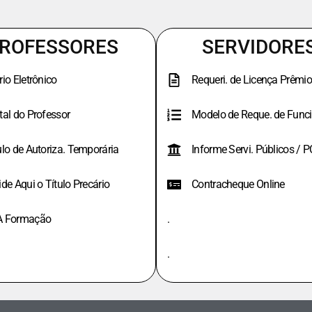
ROFESSORES
SERVIDORE
rio Eletrônico
Requeri. de Licença Prêmio
tal do Professor
Modelo de Reque. de Funci
ulo de Autoriza. Temporária
Informe Servi. Públicos / 
ide Aqui o Título Precário
Contracheque Online
A Formação
.
.