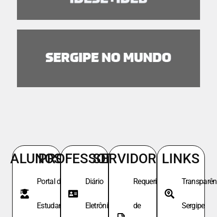
ALUNOS
PROFESSORES
SERVIDORES
LINKS
Portal do
Diário
Requeri.
Transparên
Estudante
Eletrônico
de
Sergipe