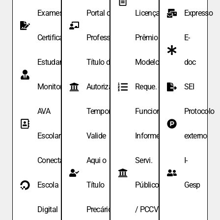
Exames de
Portal do
Licença
Expresso
Certificação
Professor
Prêmio
E-
Estudante
Título de
Modelo de
doc
Monitor
Autoriza.
Reque. de
SEI
AVA
Temporária
Funcionário
Protocolo
Escolar
Valide
Informe
externo
Conecta
Aqui o
Servi.
I-
Escola
Título
Públicos
Gesp
Digital
Precário
/ PCCV