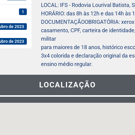
LOCAL: IFS - Rodovia Lourival Batista,
1
HORÁRIO: das 8h às 12h e das 14h às 
DOCUMENTAÇÃOOBRIGATÓRIA: xerox e o
ubro de 2023
casamento, CPF, carteira de identidade
militar
ubro de 2023
para maiores de 18 anos, histórico esc
3x4 colorida e declaração original da e
ensino médio regular.
LOCALIZAÇÃO