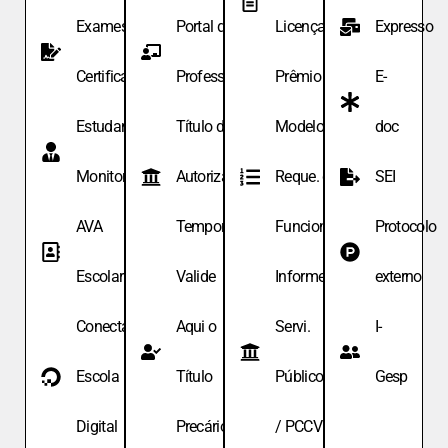
Exames de
Portal do
Licença
Expresso
Certificação
Professor
Prêmio
E-
Estudante
Título de
Modelo de
doc
Monitor
Autoriza.
Reque. de
SEI
AVA
Temporária
Funcionário
Protocolo
Escolar
Valide
Informe
externo
Conecta
Aqui o
Servi.
I-
Escola
Título
Públicos
Gesp
Digital
Precário
/ PCCV