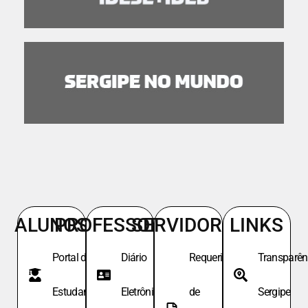
ALUNOS
PROFESSORES
SERVIDORES
LINKS
Portal do
Diário
Requeri.
Transparên
Estudante
Eletrônico
de
Sergipe