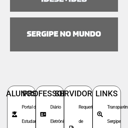
ALUNOS
PROFESSORES
SERVIDORES
LINKS
Portal do
Diário
Requeri.
Transparên
Estudante
Eletrônico
de
Sergipe