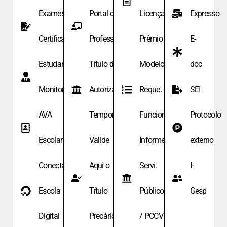
Exames de
Portal do
Licença
Expresso
Certificação
Professor
Prêmio
E-
Estudante
Título de
Modelo de
doc
Monitor
Autoriza.
Reque. de
SEI
AVA
Temporária
Funcionário
Protocolo
Escolar
Valide
Informe
externo
Conecta
Aqui o
Servi.
I-
Escola
Título
Públicos
Gesp
Digital
Precário
/ PCCV