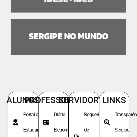
ALUNOS
PROFESSORES
SERVIDORES
LINKS
Portal do
Diário
Requeri.
Transparên
Estudante
Eletrônico
de
Sergipe