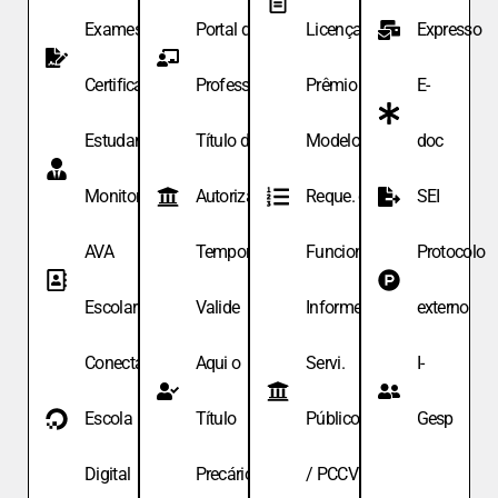
Exames de
Portal do
Licença
Expresso
Certificação
Professor
Prêmio
E-
Estudante
Título de
Modelo de
doc
Monitor
Autoriza.
Reque. de
SEI
AVA
Temporária
Funcionário
Protocolo
Escolar
Valide
Informe
externo
Conecta
Aqui o
Servi.
I-
Escola
Título
Públicos
Gesp
Digital
Precário
/ PCCV