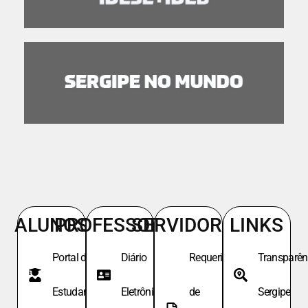
ALUNOS
PROFESSORES
SERVIDORES
LINKS
Portal do
Diário
Requeri.
Transparên
Estudante
Eletrônico
de
Sergipe