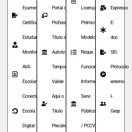
Exames de
Portal do
Licença
Expresso
Certificação
Professor
Prêmio
E-
Estudante
Título de
Modelo de
doc
Monitor
Autoriza.
Reque. de
SEI
AVA
Temporária
Funcionário
Protocolo
Escolar
Valide
Informe
externo
Conecta
Aqui o
Servi.
I-
Escola
Título
Públicos
Gesp
Digital
Precário
/ PCCV