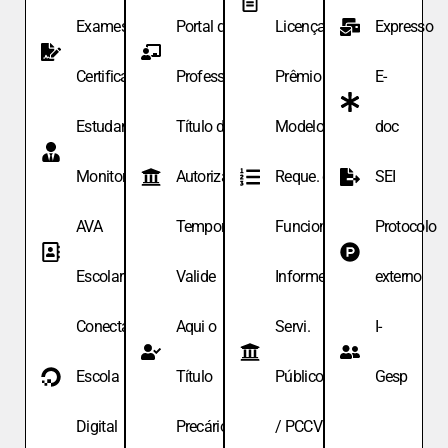
Exames de
Portal do
Licença
Expresso
Certificação
Professor
Prêmio
E-
Estudante
Título de
Modelo de
doc
Monitor
Autoriza.
Reque. de
SEI
AVA
Temporária
Funcionário
Protocolo
Escolar
Valide
Informe
externo
Conecta
Aqui o
Servi.
I-
Escola
Título
Públicos
Gesp
Digital
Precário
/ PCCV