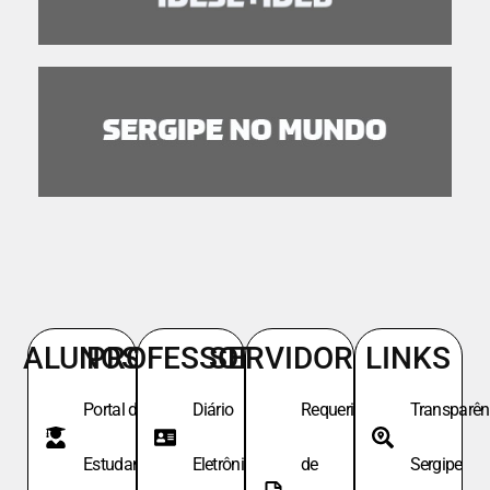
ALUNOS
PROFESSORES
SERVIDORES
LINKS
Portal do
Diário
Requeri.
Transparên
Estudante
Eletrônico
de
Sergipe