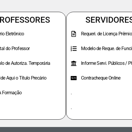
ROFESSORES
SERVIDORE
rio Eletrônico
Requeri. de Licença Prêmio
tal do Professor
Modelo de Reque. de Funci
ulo de Autoriza. Temporária
Informe Servi. Públicos / 
ide Aqui o Título Precário
Contracheque Online
A Formação
.
.