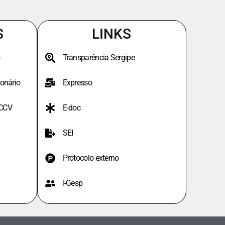
S
LINKS
Transparência Sergipe
onário
Expresso
PCCV
E-doc
SEI
Protocolo externo
I-Gesp