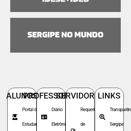
ALUNOS
PROFESSORES
SERVIDORES
LINKS
Portal do
Diário
Requeri.
Transparên
Estudante
Eletrônico
de
Sergipe