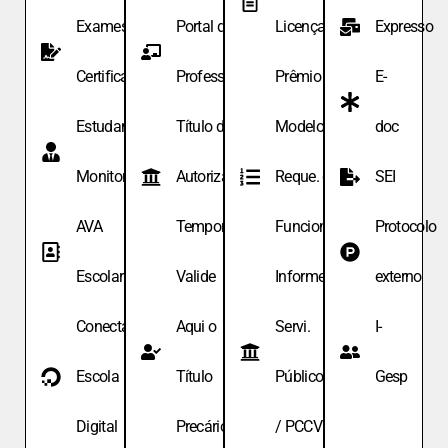
Exames de
Portal do
Licença
Expresso
Certificação
Professor
Prêmio
E-
Estudante
Título de
Modelo de
doc
Monitor
Autoriza.
Reque. de
SEI
AVA
Temporária
Funcionário
Protocolo
Escolar
Valide
Informe
externo
Conecta
Aqui o
Servi.
I-
Escola
Título
Públicos
Gesp
Digital
Precário
/ PCCV