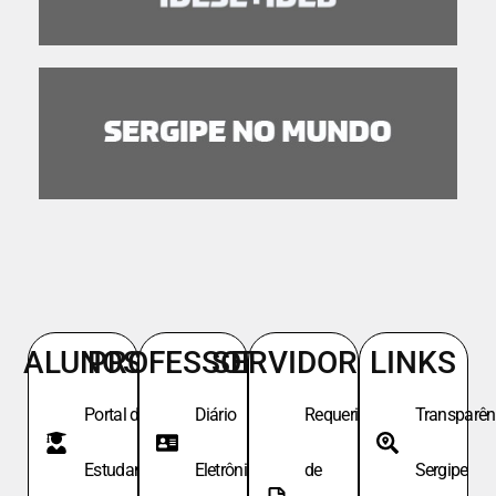
ALUNOS
PROFESSORES
SERVIDORES
LINKS
Portal do
Diário
Requeri.
Transparên
Estudante
Eletrônico
de
Sergipe