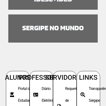
ALUNOS
PROFESSORES
SERVIDORES
LINKS
Portal do
Diário
Requeri.
Transparên
Estudante
Eletrônico
de
Sergipe