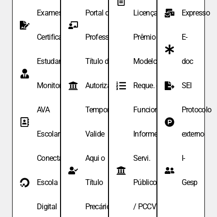
Exames de
Portal do
Licença
Expresso
Certificação
Professor
Prêmio
E-
Estudante
Título de
Modelo de
doc
Monitor
Autoriza.
Reque. de
SEI
AVA
Temporária
Funcionário
Protocolo
Escolar
Valide
Informe
externo
Conecta
Aqui o
Servi.
I-
Escola
Título
Públicos
Gesp
Digital
Precário
/ PCCV