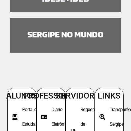
ALUNOS
PROFESSORES
SERVIDORES
LINKS
Portal do
Diário
Requeri.
Transparên
Estudante
Eletrônico
de
Sergipe