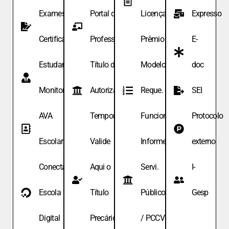
Exames de
Portal do
Licença
Expresso
Certificação
Professor
Prêmio
E-
Estudante
Título de
Modelo de
doc
Monitor
Autoriza.
Reque. de
SEI
AVA
Temporária
Funcionário
Protocolo
Escolar
Valide
Informe
externo
Conecta
Aqui o
Servi.
I-
Escola
Título
Públicos
Gesp
Digital
Precário
/ PCCV