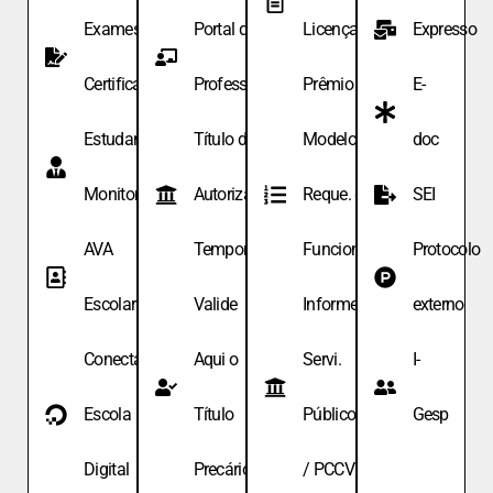
Exames de
Portal do
Licença
Expresso
Certificação
Professor
Prêmio
E-
Estudante
Título de
Modelo de
doc
Monitor
Autoriza.
Reque. de
SEI
AVA
Temporária
Funcionário
Protocolo
Escolar
Valide
Informe
externo
Conecta
Aqui o
Servi.
I-
Escola
Título
Públicos
Gesp
Digital
Precário
/ PCCV