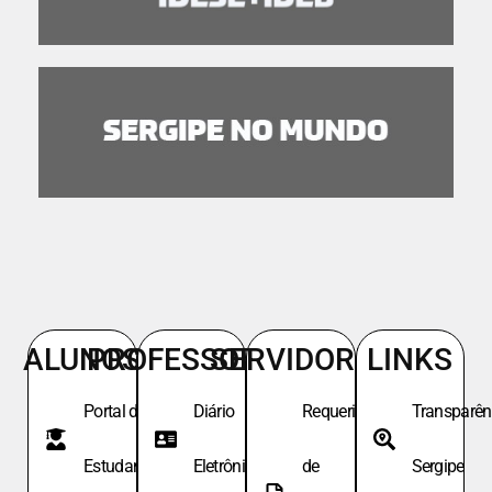
ALUNOS
PROFESSORES
SERVIDORES
LINKS
Portal do
Diário
Requeri.
Transparên
Estudante
Eletrônico
de
Sergipe