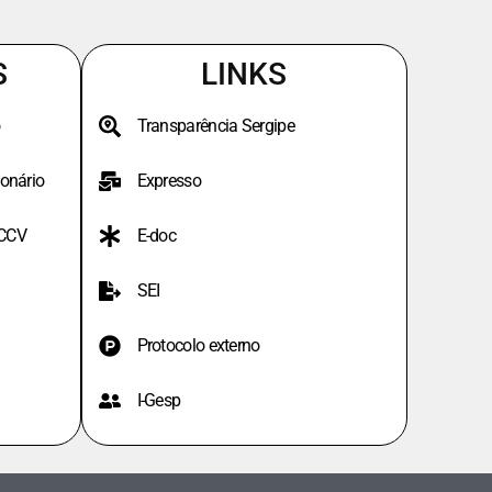
S
LINKS
Transparência Sergipe
onário
Expresso
PCCV
E-doc
SEI
Protocolo externo
I-Gesp