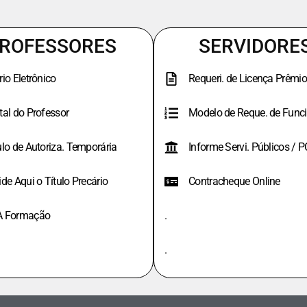
ROFESSORES
SERVIDORE
rio Eletrônico
Requeri. de Licença Prêmio
tal do Professor
Modelo de Reque. de Funci
ulo de Autoriza. Temporária
Informe Servi. Públicos / 
ide Aqui o Título Precário
Contracheque Online
A Formação
.
.