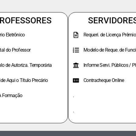
ROFESSORES
SERVIDORE
rio Eletrônico
Requeri. de Licença Prêmio
tal do Professor
Modelo de Reque. de Funci
ulo de Autoriza. Temporária
Informe Servi. Públicos / 
ide Aqui o Título Precário
Contracheque Online
A Formação
.
.