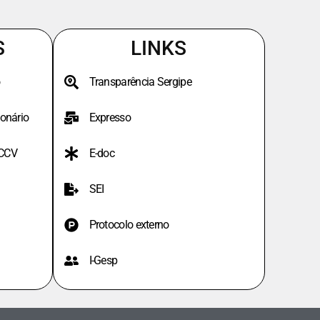
S
LINKS
Transparência Sergipe
onário
Expresso
PCCV
E-doc
SEI
Protocolo externo
I-Gesp