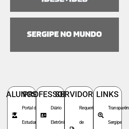
ALUNOS
PROFESSORES
SERVIDORES
LINKS
Portal do
Diário
Requeri.
Transparên
Estudante
Eletrônico
de
Sergipe