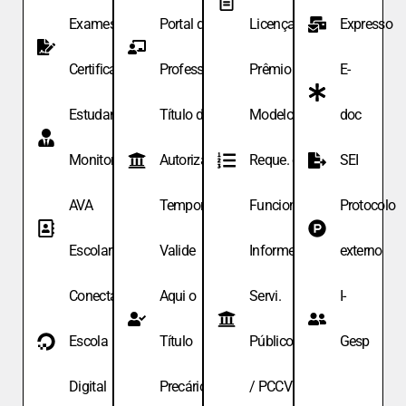
Exames de
Portal do
Licença
Expresso
Certificação
Professor
Prêmio
E-
Estudante
Título de
Modelo de
doc
Monitor
Autoriza.
Reque. de
SEI
AVA
Temporária
Funcionário
Protocolo
Escolar
Valide
Informe
externo
Conecta
Aqui o
Servi.
I-
Escola
Título
Públicos
Gesp
Digital
Precário
/ PCCV