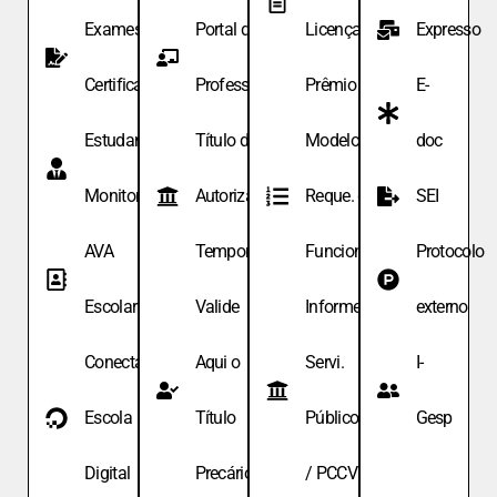
Exames de
Portal do
Licença
Expresso
Certificação
Professor
Prêmio
E-
Estudante
Título de
Modelo de
doc
Monitor
Autoriza.
Reque. de
SEI
AVA
Temporária
Funcionário
Protocolo
Escolar
Valide
Informe
externo
Conecta
Aqui o
Servi.
I-
Escola
Título
Públicos
Gesp
Digital
Precário
/ PCCV