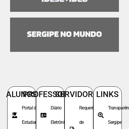
ALUNOS
PROFESSORES
SERVIDORES
LINKS
Portal do
Diário
Requeri.
Transparên
Estudante
Eletrônico
de
Sergipe