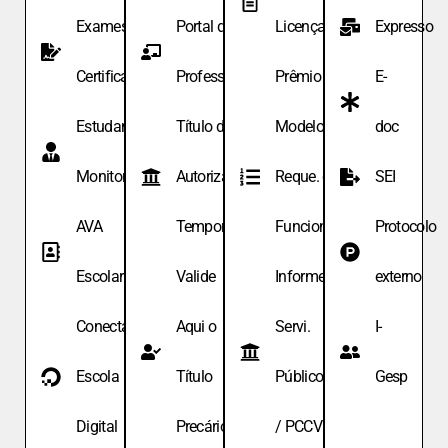
Exames de
Portal do
Licença
Expresso
Certificação
Professor
Prêmio
E-
Estudante
Título de
Modelo de
doc
Monitor
Autoriza.
Reque. de
SEI
AVA
Temporária
Funcionário
Protocolo
Escolar
Valide
Informe
externo
Conecta
Aqui o
Servi.
I-
Escola
Título
Públicos
Gesp
Digital
Precário
/ PCCV