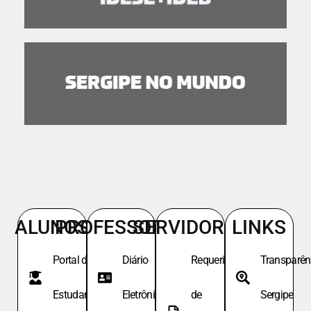
ALUNOS
PROFESSORES
SERVIDORES
LINKS
Portal do
Diário
Requeri.
Transparên
Estudante
Eletrônico
de
Sergipe