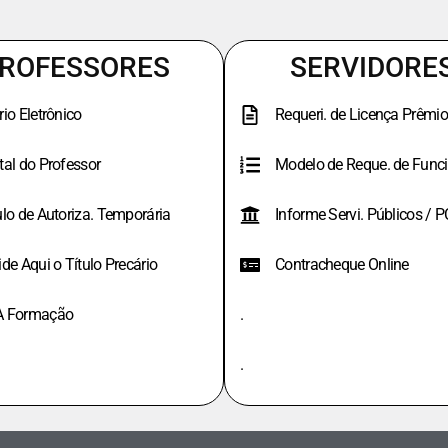
ROFESSORES
SERVIDORE
rio Eletrônico
Requeri. de Licença Prêmio
tal do Professor
Modelo de Reque. de Funci
ulo de Autoriza. Temporária
Informe Servi. Públicos / 
ide Aqui o Título Precário
Contracheque Online
A Formação
.
.