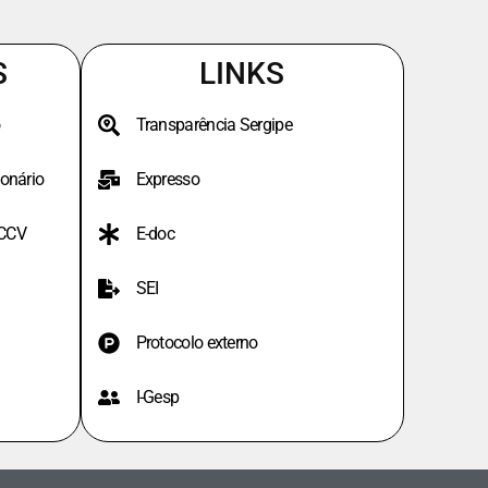
S
LINKS
Transparência Sergipe
onário
Expresso
PCCV
E-doc
SEI
Protocolo externo
I-Gesp