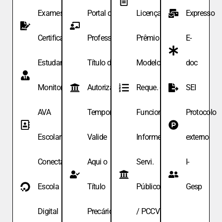
Exames de
Portal do
Licença
Expresso
Certificação
Professor
Prêmio
E-
Estudante
Título de
Modelo de
doc
Monitor
Autoriza.
Reque. de
SEI
AVA
Temporária
Funcionário
Protocolo
Escolar
Valide
Informe
externo
Conecta
Aqui o
Servi.
I-
Escola
Título
Públicos
Gesp
Digital
Precário
/ PCCV