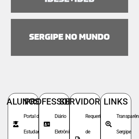
ALUNOS
PROFESSORES
SERVIDORES
LINKS
Portal do
Diário
Requeri.
Transparên
Estudante
Eletrônico
de
Sergipe