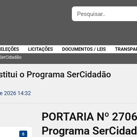
SELEÇÕES
LICITAÇÕES
DOCUMENTOS / LEIS
TRANSPA
 SerCidadão
titui o Programa SerCidadão
de 2026 14:32
PORTARIA Nº 2706/2
Programa SerCida
6