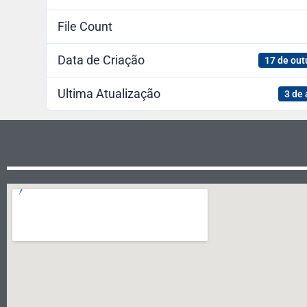
File Count
Data de Criação
17 de out
Ultima Atualização
3 de 