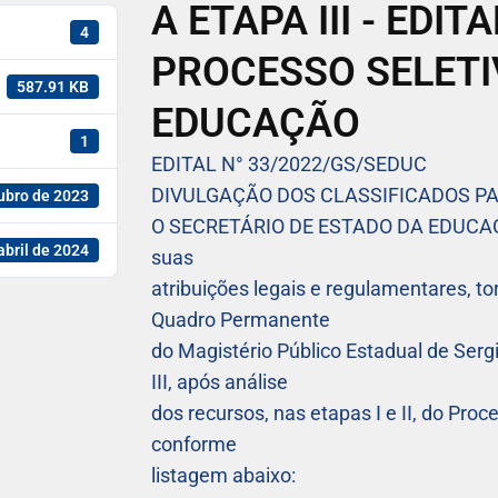
A ETAPA III - EDIT
4
PROCESSO SELETI
587.91 KB
EDUCAÇÃO
1
EDITAL N° 33/2022/GS/SEDUC
DIVULGAÇÃO DOS CLASSIFICADOS PAR
ubro de 2023
O SECRETÁRIO DE ESTADO DA EDUCAÇÃ
abril de 2024
suas
atribuições legais e regulamentares, to
Quadro Permanente
do Magistério Público Estadual de Sergi
III, após análise
dos recursos, nas etapas I e II, do Pro
conforme
listagem abaixo: