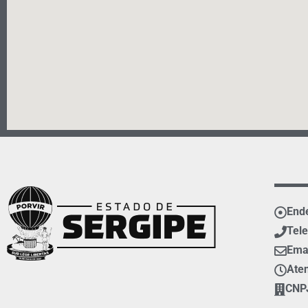
Ende
Tele
Ema
Aten
CNPJ