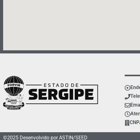
Ende
Tele
Ema
Aten
CNPJ
©2025 Desenvolvido por ASTIN/SEED