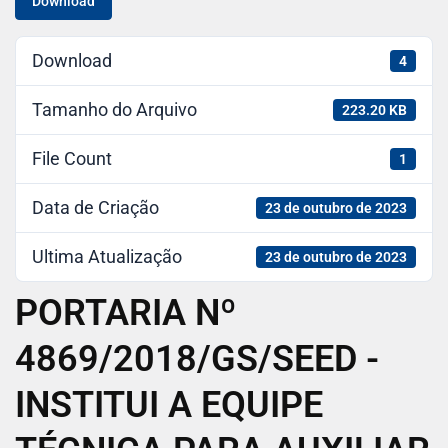
Download
Download
4
Tamanho do Arquivo
223.20 KB
File Count
1
Data de Criação
23 de outubro de 2023
Ultima Atualização
23 de outubro de 2023
PORTARIA Nº
4869/2018/GS/SEED -
INSTITUI A EQUIPE