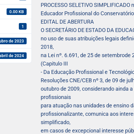
PROCESSO SELETIVO SIMPLIFICADO n
0.00 KB
Educador Profissional do Conservatóri
EDITAL DE ABERTURA
1
O SECRETÁRIO DE ESTADO DA EDUCAÇ
no uso de suas atribuições legais defi
ubro de 2023
2018,
na Lei nº. 6.691, de 25 de setembrode 
abril de 2024
(Capitulo III
- Da Educação Profissional e Tecnológ
Resoluções CNE/CEB nº 3, de 09 de jul
outubro de 2009, considerando ainda a
profissionais
para atuação nas unidades de ensino d
profissionalizante, comunica aos inter
simplificado,
em casos de excepcional interesse pú