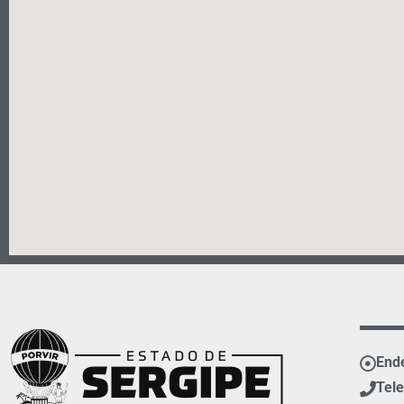
Ende
Tele